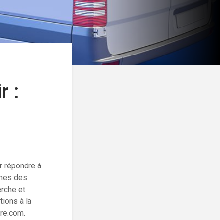
r :
?
r répondre à
unes des
erche et
ions à la
aire.com.