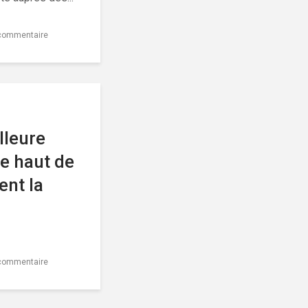
 commentaire
lleure
ue haut de
nt la
 commentaire