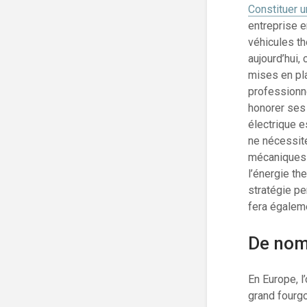
Constituer u
entreprise e
véhicules t
aujourd’hui,
mises en pla
professionne
honorer ses 
électrique e
ne nécessite
mécaniques e
l’énergie the
stratégie pe
fera égaleme
De nomb
En Europe, l’
grand fourgo