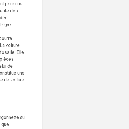
ant pour une
 vente des
 dès
 de gaz
 pourra
La voiture
fossile. Elle
 pièces
elui de
constitue une
pe de voiture
ourgonnette au
a que