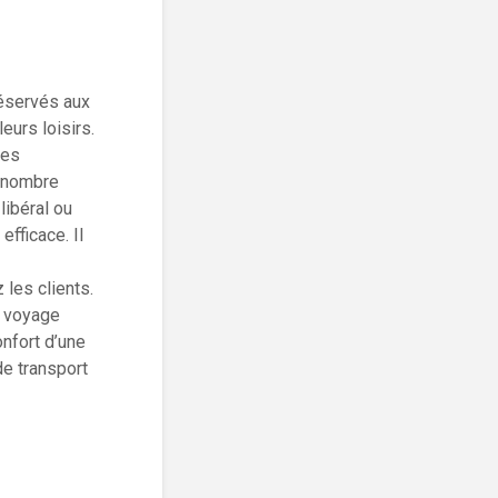
 réservés aux
eurs loisirs.
les
n nombre
libéral ou
efficace. Il
 les clients.
n voyage
onfort d’une
e transport