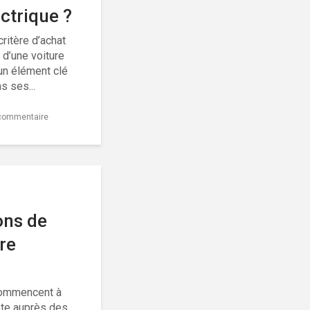
ectrique ?
ritère d’achat
 d’une voiture
 un élément clé
s ses...
 commentaire
ons de
ire
commencent à
te auprès des...