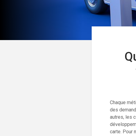
Qu
Chaque métie
des demande
autres, les 
développeme
carte. Pour n