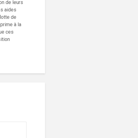
on de leurs
es aides
lotte de
 prime à la
que ces
ition